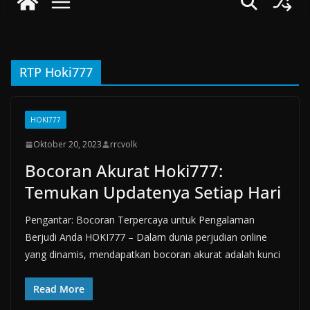
RTP Hoki777
HOKI777
Oktober 20, 2023
rrcvolk
Bocoran Akurat Hoki777:
Temukan Updatenya Setiap Hari
Pengantar: Bocoran Terpercaya untuk Pengalaman
Berjudi Anda HOKI777 – Dalam dunia perjudian online
yang dinamis, mendapatkan bocoran akurat adalah kunci
Read More