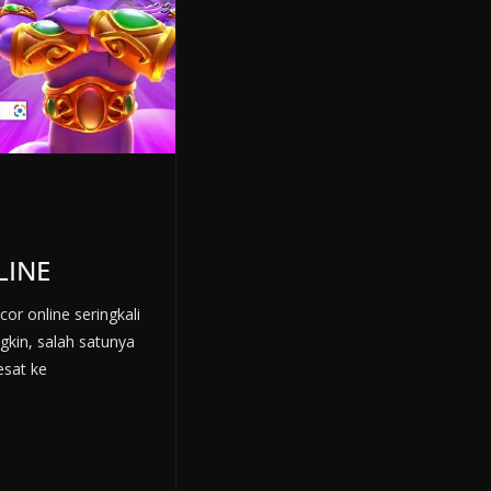
LINE
r online seringkali
gkin, salah satunya
esat ke