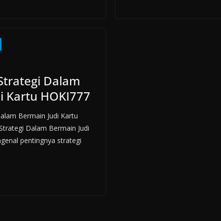
Strategi Dalam
i Kartu HOKI777
Dalam Bermain Judi Kartu
trategi Dalam Bermain Judi
enal pentingnya strategi