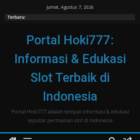
Skip
Jumat, Agustus 7, 2026
to
Terbaru:
content
Portal Hoki777:
Informasi & Edukasi
Slot Terbaik di
Indonesia
Portal Hoki777 adalah tempat informasi & edukasi
seputar permainan slot di Indonesia