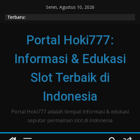
Skip
Senin, Agustus 10, 2026
to
Terbaru:
content
Portal Hoki777:
Informasi & Edukasi
Slot Terbaik di
Indonesia
Portal Hoki777 adalah tempat informasi & edukasi
seputar permainan slot di Indonesia