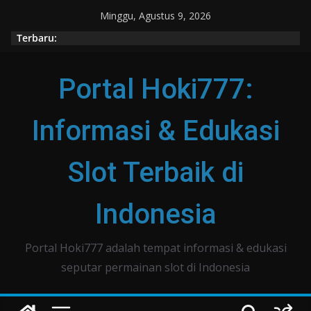
Skip
Minggu, Agustus 9, 2026
to
Terbaru:
content
Portal Hoki777:
Informasi & Edukasi
Slot Terbaik di
Indonesia
Portal Hoki777 adalah tempat informasi & edukasi
seputar permainan slot di Indonesia