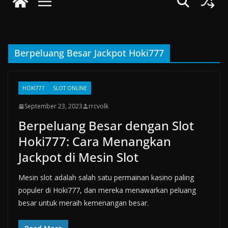
Berpeluang Besar Jackpot Hoki777
HOKI777
SLOT ONLINE
September 23, 2023
rrcvolk
Berpeluang Besar dengan Slot
Hoki777: Cara Menangkan
Jackpot di Mesin Slot
Mesin slot adalah salah satu permainan kasino paling
populer di Hoki777, dan mereka menawarkan peluang
besar untuk meraih kemenangan besar.