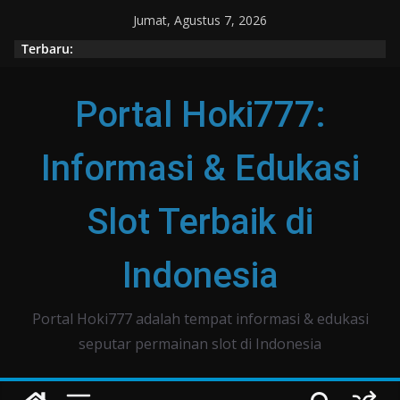
Skip
Jumat, Agustus 7, 2026
to
Terbaru:
content
Portal Hoki777:
Informasi & Edukasi
Slot Terbaik di
Indonesia
Portal Hoki777 adalah tempat informasi & edukasi
seputar permainan slot di Indonesia